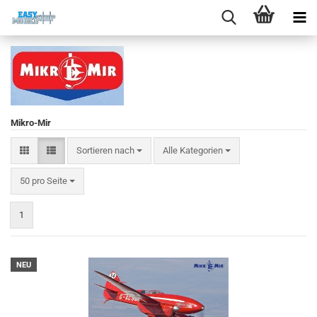
Mikro-Mir
Sortieren nach
Sortieren nach
Alle Kategorien
pro Seite
50 pro Seite
1
NEU