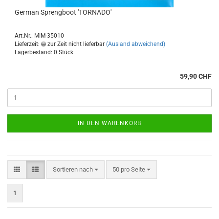
German Sprengboot 'TORNADO'
Art.Nr.: MIM-35010
Lieferzeit:
zur Zeit nicht lieferbar
(Ausland abweichend)
Lagerbestand: 0 Stück
59,90 CHF
IN DEN WARENKORB
Sortieren nach
pro Seite
Sortieren nach
50 pro Seite
1