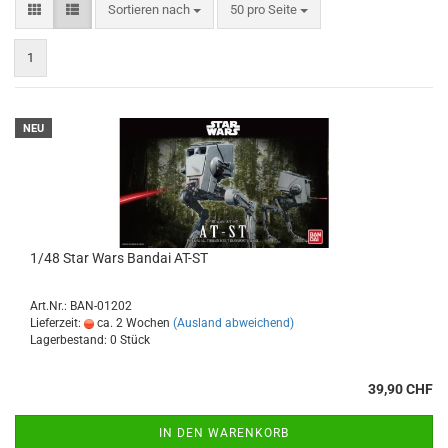
Sortieren nach
pro Seite
Sortieren nach
50 pro Seite
1
NEU
1/48 Star Wars Bandai AT-ST
Art.Nr.: BAN-01202
Lieferzeit:
ca. 2 Wochen
(Ausland abweichend)
Lagerbestand: 0 Stück
39,90 CHF
IN DEN WARENKORB