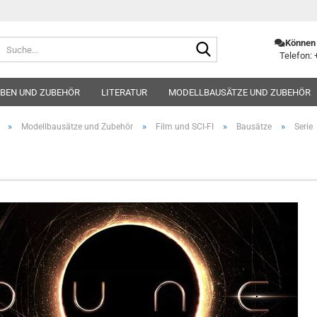
Suche...
Können 
Telefon: 
BEN UND ZUBEHÖR
LITERATUR
MODELLBAUSÄTZE UND ZUBEHÖR
»
»
»
»
Modellbausätze und Zubehör
Film und SCI-FI
Bausätze
Serie