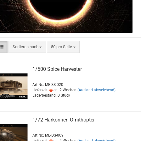
Sortieren nach
pro Seite
Sortieren nach
50 pro Seite
1/500 Spice Harvester
Art.Nr.: ME-SS-020
Lieferzeit:
ca. 2 Wochen
(Ausland abweichend)
Lagerbestand: 0 Stück
1/72 Harkonnen Ornithopter
Art.Nr.: ME-DS-009
Lieferzeit:
ca. 2 Wochen
(Ausland abweichend)