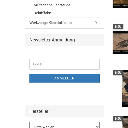
Militärische Fahrzeuge
Schifffahrt
Werkzeuge Klebstoffe etc.
NEU
Newsletter-Anmeldung
WEITER
E-
ZUR
Mail
NEWSLETTER-
NEU
ANMELDUNG
ANMELDEN
Hersteller
NEU