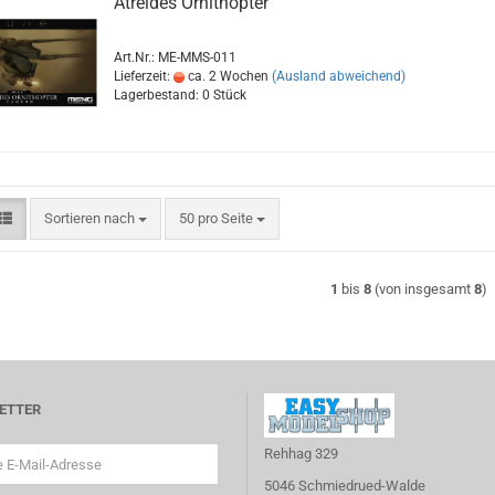
Atreides Ornithopter
Art.Nr.: ME-MMS-011
Lieferzeit:
ca. 2 Wochen
(Ausland abweichend)
Lagerbestand: 0 Stück
Sortieren nach
pro Seite
Sortieren nach
50 pro Seite
1
bis
8
(von insgesamt
8
)
ETTER
Rehhag 329
5046 Schmiedrued-Walde