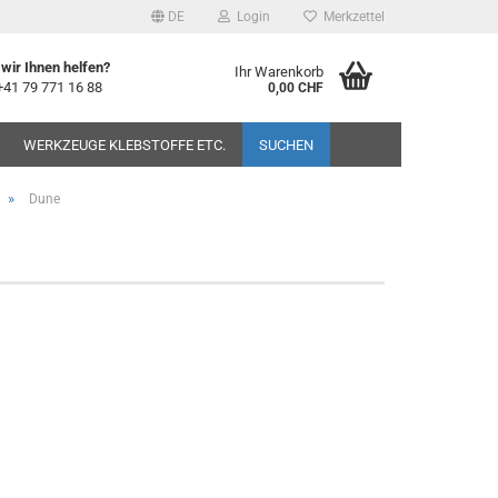
DE
Login
Merkzettel
wir Ihnen helfen?
Ihr Warenkorb
+41 79 771 16 88
0,00 CHF
WERKZEUGE KLEBSTOFFE ETC.
SUCHEN
»
Dune