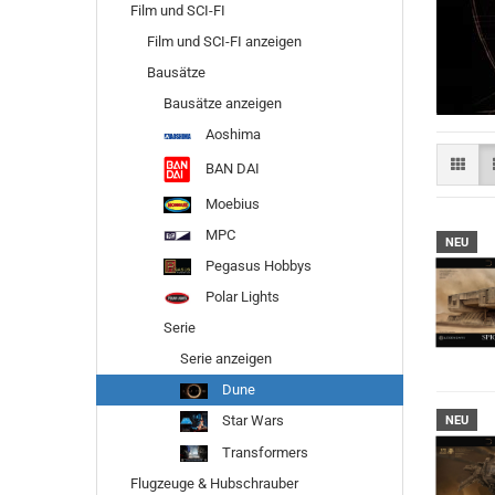
Film und SCI-FI
Film und SCI-FI anzeigen
Bausätze
Bausätze anzeigen
Aoshima
BAN DAI
Moebius
MPC
NEU
Pegasus Hobbys
Polar Lights
Serie
Serie anzeigen
Dune
Star Wars
NEU
Transformers
Flugzeuge & Hubschrauber