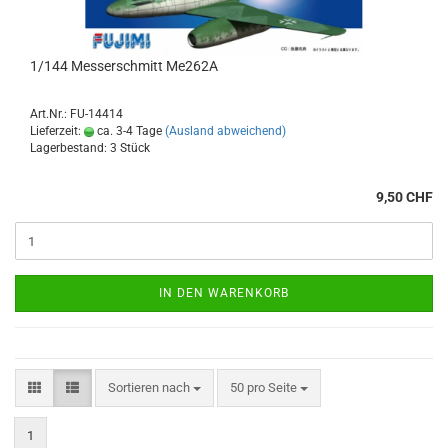
1/144 Messerschmitt Me262A
Art.Nr.: FU-14414
Lieferzeit:
ca. 3-4 Tage
(Ausland abweichend)
Lagerbestand: 3 Stück
9,50 CHF
IN DEN WARENKORB
Sortieren nach
pro Seite
Sortieren nach
50 pro Seite
1