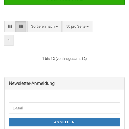
Sortieren nach
pro Seite
Sortieren nach
50 pro Seite
1
1
bis
12
(von insgesamt
12
)
Newsletter-Anmeldung
WEITER
E-
ZUR
Mail
NEWSLETTER-
ANMELDUNG
ANMELDEN