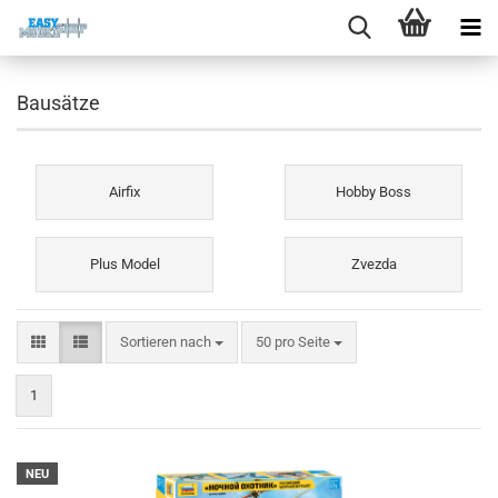
Bausätze
Airfix
Hobby Boss
Plus Model
Zvezda
Sortieren nach
pro Seite
Sortieren nach
50 pro Seite
1
NEU