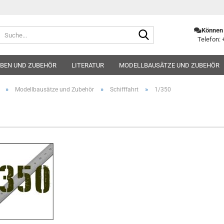
Suche...
Können 
Telefon: 
BEN UND ZUBEHÖR
LITERATUR
MODELLBAUSÄTZE UND ZUBEHÖR
»
»
»
Modellbausätze und Zubehör
Schifffahrt
1/350