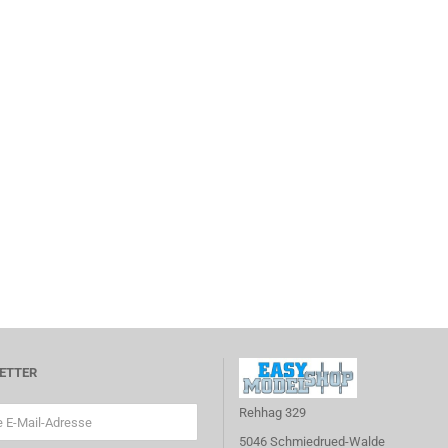
ETTER
Rehhag 329
5046 Schmiedrued-Walde