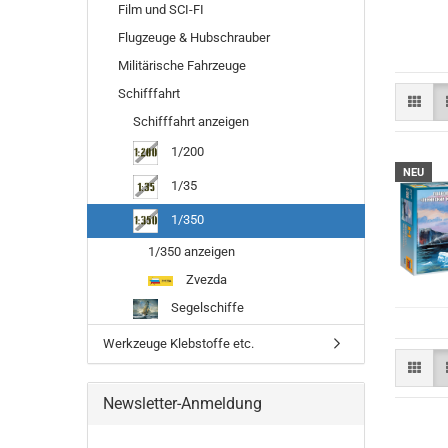
Film und SCI-FI
Flugzeuge & Hubschrauber
Militärische Fahrzeuge
Schifffahrt
Schifffahrt anzeigen
1/200
NEU
1/35
1/350
1/350 anzeigen
Zvezda
Segelschiffe
Werkzeuge Klebstoffe etc.
Newsletter-Anmeldung