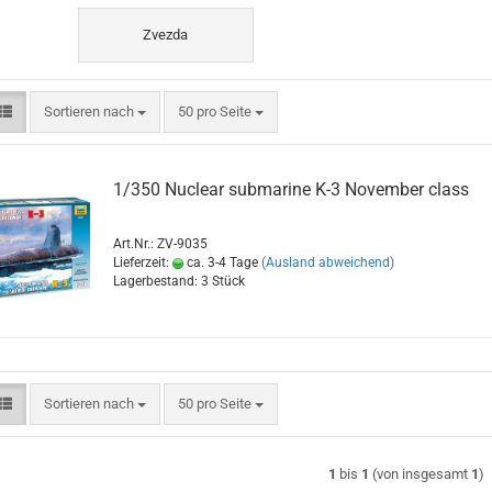
Zvezda
Sortieren nach
pro Seite
Sortieren nach
50 pro Seite
1/350 Nuclear submarine K-3 November class
Art.Nr.: ZV-9035
Lieferzeit:
ca. 3-4 Tage
(Ausland abweichend)
Lagerbestand: 3 Stück
Sortieren nach
pro Seite
Sortieren nach
50 pro Seite
1
bis
1
(von insgesamt
1
)