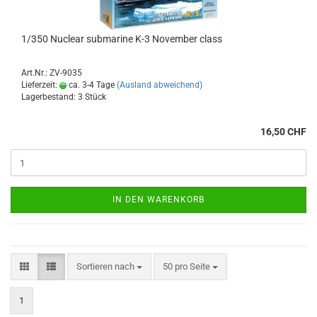
1/350 Nuclear submarine K-3 November class
Art.Nr.: ZV-9035
Lieferzeit:
ca. 3-4 Tage
(Ausland abweichend)
Lagerbestand: 3 Stück
16,50 CHF
IN DEN WARENKORB
Sortieren nach
pro Seite
Sortieren nach
50 pro Seite
1