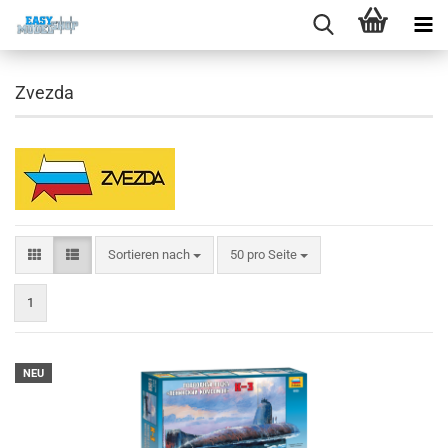
Zvezda
Sortieren nach
pro Seite
Sortieren nach
50 pro Seite
1
NEU