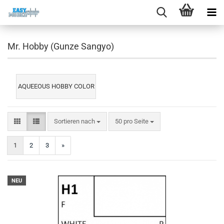
Mr. Hobby (Gunze Sangyo)
AQUEEOUS HOBBY COLOR
Sortieren nach
pro Seite
Sortieren nach
50 pro Seite
1
2
3
»
NEU