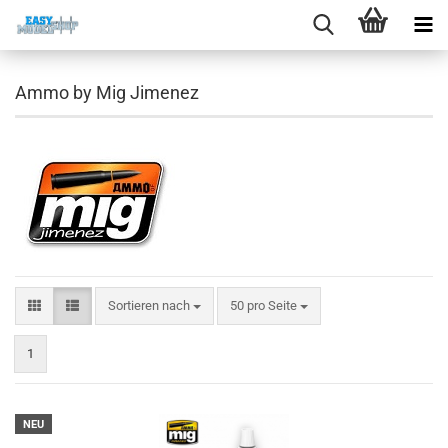
Ammo by Mig Jimenez
Sortieren nach
pro Seite
Sortieren nach
50 pro Seite
1
NEU