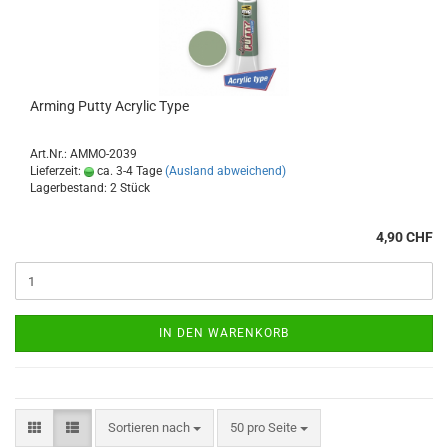
Arming Putty Acrylic Type
Art.Nr.: AMMO-2039
Lieferzeit:
ca. 3-4 Tage
(Ausland abweichend)
Lagerbestand: 2 Stück
4,90 CHF
IN DEN WARENKORB
Sortieren nach
pro Seite
Sortieren nach
50 pro Seite