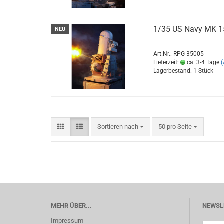
1/35 US Navy MK 1
NEU
Art.Nr.: RPG-35005
Lieferzeit:
ca. 3-4 Tage
Lagerbestand: 1 Stück
Sortieren nach
pro Seite
Sortieren nach
50 pro Seite
MEHR ÜBER...
NEWSL
Impressum