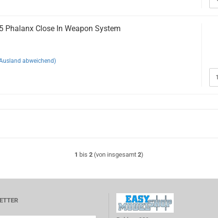
5 Phalanx Close In Weapon System
(Ausland abweichend)
1
bis
2
(von insgesamt
2
)
ETTER