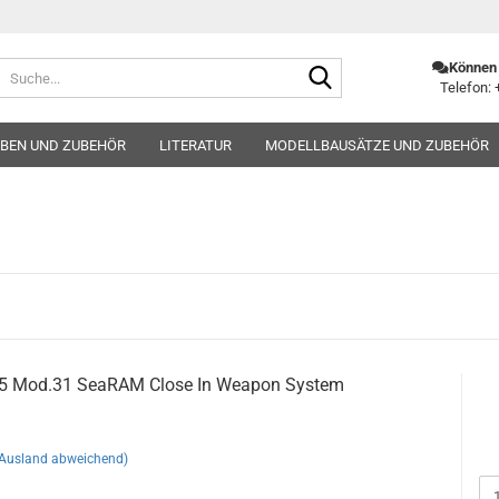
Suche...
Können 
Telefon: 
BEN UND ZUBEHÖR
LITERATUR
MODELLBAUSÄTZE UND ZUBEHÖR
5 Mod.31 SeaRAM Close In Weapon System
(Ausland abweichend)