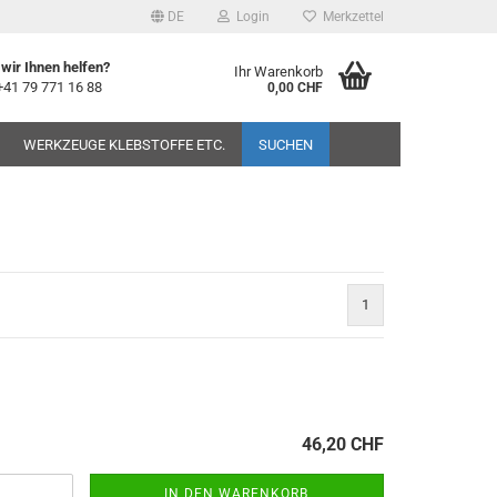
DE
Login
Merkzettel
wir Ihnen helfen?
Ihr Warenkorb
+41 79 771 16 88
0,00 CHF
WERKZEUGE KLEBSTOFFE ETC.
SUCHEN
1
46,20 CHF
IN DEN WARENKORB