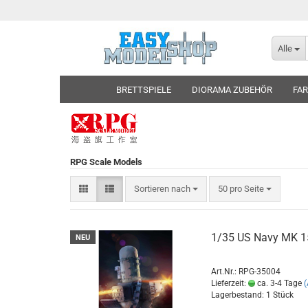
Alle
BRETTSPIELE
DIORAMA ZUBEHÖR
FAR
RPG Scale Models
Sortieren nach
pro Seite
Sortieren nach
50 pro Seite
1/35 US Navy MK 1
NEU
Art.Nr.: RPG-35004
Lieferzeit:
ca. 3-4 Tage
Lagerbestand: 1 Stück