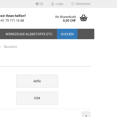
DE
Login
Merkzettel
wir Ihnen helfen?
Ihr Warenkorb
+41 79 771 16 88
0,00 CHF
WERKZEUGE KLEBSTOFFE ETC.
SUCHEN
»
Bausätze
Airfix
ICM
1