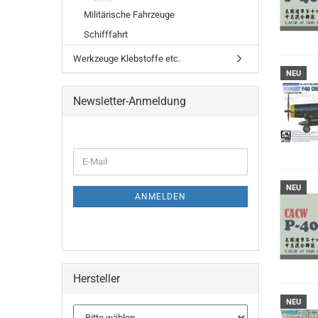
Militärische Fahrzeuge
Schifffahrt
Werkzeuge Klebstoffe etc.
NEU
Newsletter-Anmeldung
WEITER
E-
ZUR
Mail
NEWSLETTER-
NEU
ANMELDUNG
ANMELDEN
Hersteller
NEU