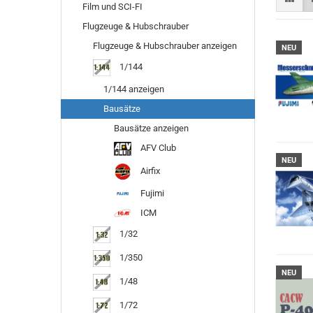
Film und SCI-FI
Flugzeuge & Hubschrauber
Flugzeuge & Hubschrauber anzeigen
NEU
1/144
1/144 anzeigen
Bausätze
Bausätze anzeigen
AFV Club
NEU
Airfix
Fujimi
ICM
1/32
1/350
NEU
1/48
1/72