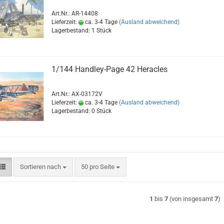
Art.Nr.: AR-14408
Lieferzeit:
ca. 3-4 Tage
(Ausland abweichend)
Lagerbestand: 1 Stück
1/144 Handley-Page 42 Heracles
Art.Nr.: AX-03172V
Lieferzeit:
ca. 3-4 Tage
(Ausland abweichend)
Lagerbestand: 0 Stück
Sortieren nach
pro Seite
Sortieren nach
50 pro Seite
1
bis
7
(von insgesamt
7
)