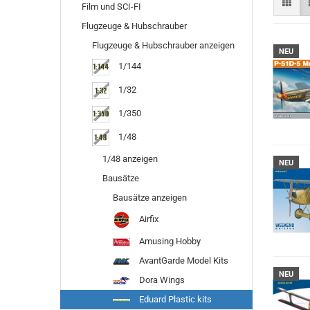
Film und SCI-FI
Flugzeuge & Hubschrauber
Flugzeuge & Hubschrauber anzeigen
NEU
1/144
1/32
1/350
1/48
1/48 anzeigen
NEU
Bausätze
Bausätze anzeigen
Airfix
Amusing Hobby
AvantGarde Model Kits
NEU
Dora Wings
Eduard Plastic kits