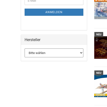
E-
ZUR
Mail
NEWSLETTER-
ANMELDUNG
ANMELDEN
NEU
Hersteller
NEU