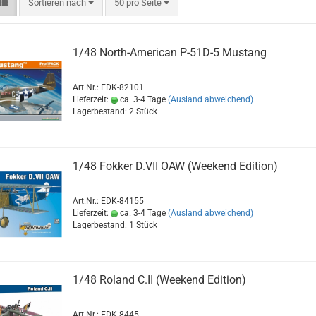
Sortieren nach
pro Seite
Sortieren nach
50 pro Seite
1/48 North-American P-51D-5 Mustang
Art.Nr.: EDK-82101
Lieferzeit:
ca. 3-4 Tage
(Ausland abweichend)
Lagerbestand: 2 Stück
1/48 Fokker D.VII OAW (Weekend Edition)
Art.Nr.: EDK-84155
Lieferzeit:
ca. 3-4 Tage
(Ausland abweichend)
Lagerbestand: 1 Stück
1/48 Roland C.II (Weekend Edition)
Art.Nr.: EDK-8445