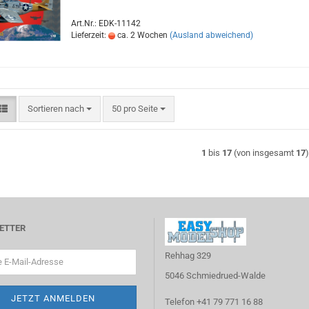
Art.Nr.: EDK-11142
Lieferzeit:
ca. 2 Wochen
(Ausland abweichend)
Sortieren nach
pro Seite
Sortieren nach
50 pro Seite
1
bis
17
(von insgesamt
17
ETTER
Rehhag 329
5046 Schmiedrued-Walde
Telefon +41 79 771 16 88