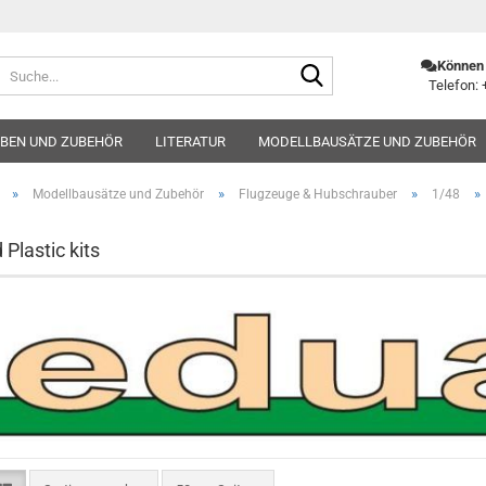
Suche...
Können 
Telefon: 
BEN UND ZUBEHÖR
LITERATUR
MODELLBAUSÄTZE UND ZUBEHÖR
»
»
»
»
Modellbausätze und Zubehör
Flugzeuge & Hubschrauber
1/48
Plastic kits