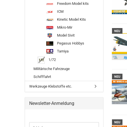
Freedom Model kits
ICM
Kinetic Model Kits
Mikro-Mir
NEU
Model Sivit
Pegasus Hobbys
Tamiya
1/72
Militärische Fahrzeuge
Schifffahrt
NEU
Werkzeuge Klebstoffe etc.
Newsletter-Anmeldung
NEU
WEITER