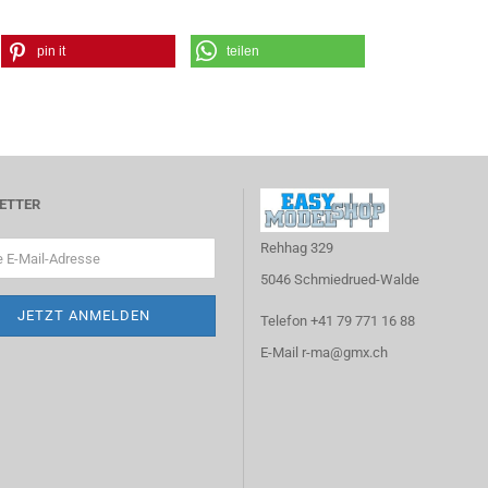
pin it
teilen
ETTER
Rehhag 329
5046 Schmiedrued-Walde
Telefon +41 79 771 16 88
E-Mail r-ma@gmx.ch