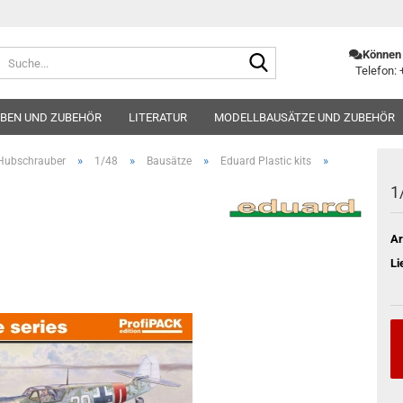
Suche...
Können 
Telefon: 
BEN UND ZUBEHÖR
LITERATUR
MODELLBAUSÄTZE UND ZUBEHÖR
»
»
»
»
Hubschrauber
1/48
Bausätze
Eduard Plastic kits
1
Ar
Li