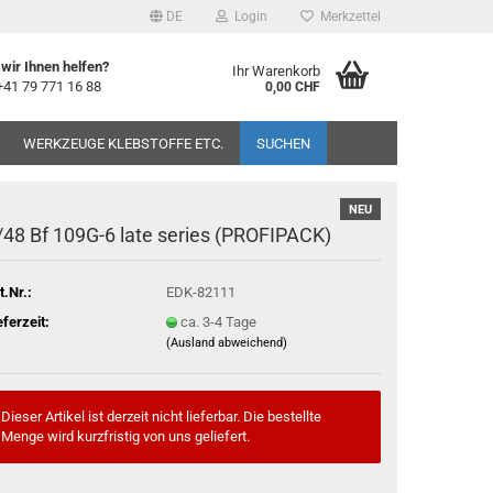
DE
Login
Merkzettel
wir Ihnen helfen?
Ihr Warenkorb
+41 79 771 16 88
0,00 CHF
WERKZEUGE KLEBSTOFFE ETC.
SUCHEN
NEU
/48 Bf 109G-6 late series (PROFIPACK)
t.Nr.:
EDK-82111
eferzeit:
ca. 3-4 Tage
(Ausland abweichend)
Dieser Artikel ist derzeit nicht lieferbar. Die bestellte
Menge wird kurzfristig von uns geliefert.