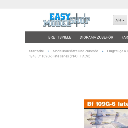
Alle
BRETTSPIELE
DIORAMA ZUBEHÖR
FAR
»
»
Startseite
Modellbausätze und Zubehör
Flugzeuge & 
1/48 Bf 109G-6 late series (PROFIPACK)