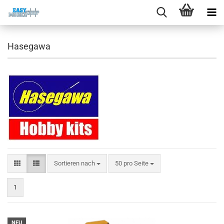
Hasegawa
Sortieren nach
pro Seite
Sortieren nach
50 pro Seite
1
NEU