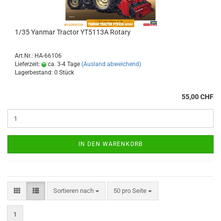
1/35 Yanmar Tractor YT5113A Rotary
Art.Nr.: HA-66106
Lieferzeit:
ca. 3-4 Tage
(Ausland abweichend)
Lagerbestand: 0 Stück
55,00 CHF
IN DEN WARENKORB
Sortieren nach
pro Seite
Sortieren nach
50 pro Seite
1