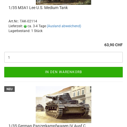
1/35 M3A1 Lee U.S. Medium Tank
Art.Nr.: TAK-02114
Lieferzeit:
ca. 3-4 Tage
(Ausland abweichend)
Lagerbestand: 1 Stück
63,90 CHF
IN DEN WARENKORB
NEU
1/35 German Panzerkampfwagen IV Ausf C