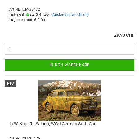
Art.Nr.: ICM-35472
Lieferzeit:
ca. 3-4 Tage
(Ausland abweichend)
Lagerbestand: 6 Stück
29,90 CHF
IN DEN WARENKORB
NEU
1/35 Kapitän Saloon, WWII German Staff Car
Art.Nr.: ICM-35475