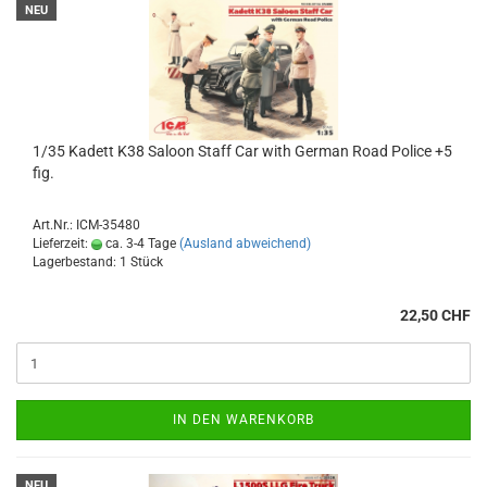
NEU
1/35 Kadett K38 Saloon Staff Car with German Road Police +5
fig.
Art.Nr.: ICM-35480
Lieferzeit:
ca. 3-4 Tage
(Ausland abweichend)
Lagerbestand: 1 Stück
22,50 CHF
IN DEN WARENKORB
NEU