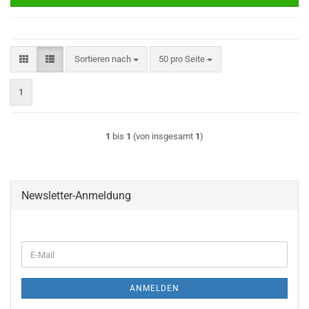
Sortieren nach
pro Seite
Sortieren nach
50 pro Seite
1
1
bis
1
(von insgesamt
1
)
Newsletter-Anmeldung
WEITER
E-
ZUR
Mail
NEWSLETTER-
ANMELDUNG
ANMELDEN