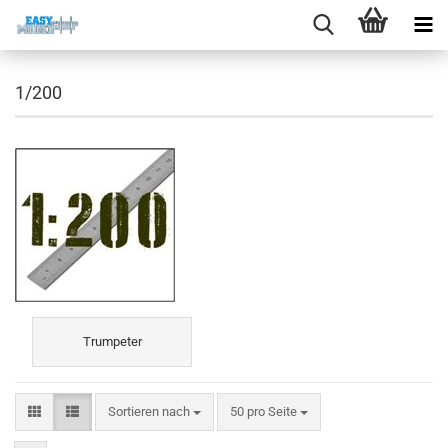
1/200
Trumpeter
Sortieren nach
pro Seite
Sortieren nach
50 pro Seite