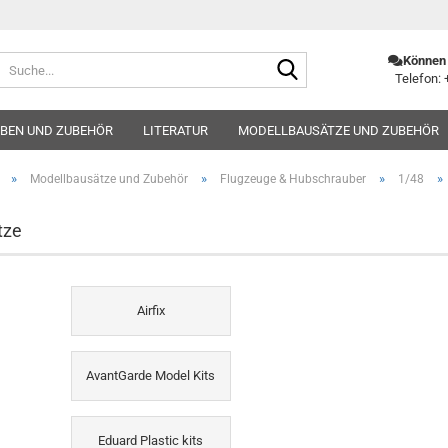
Suche...
Können 
Telefon: 
BEN UND ZUBEHÖR
LITERATUR
MODELLBAUSÄTZE UND ZUBEHÖR
»
»
»
»
Modellbausätze und Zubehör
Flugzeuge & Hubschrauber
1/48
tze
Airfix
AvantGarde Model Kits
Eduard Plastic kits