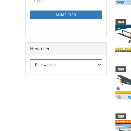
E-
ZUR
Mail
NEWSLETTER-
ANMELDUNG
ANMELDEN
NEU
Hersteller
NEU
NEU