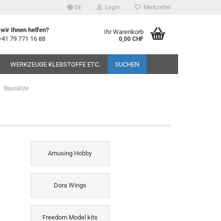
DE
Login
Merkzettel
wir Ihnen helfen?
Ihr Warenkorb
+41 79 771 16 88
0,00 CHF
WERKZEUGE KLEBSTOFFE ETC.
SUCHEN
Bausätze
Amusing Hobby
Dora Wings
Freedom Model kits