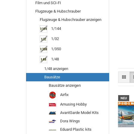
Film und SCI-FI
Flugzeuge & Hubschrauber
Flugzeuge & Hubschrauber anzeigen
1/144
1/32
1/350
1/48
1/48 anzeigen
Bausätze
Bausätze anzeigen
Airfix
NEU
Amusing Hobby
AvantGarde Model Kits
Dora Wings
Eduard Plastic kits