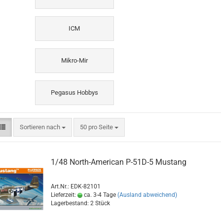
ICM
Mikro-Mir
Pegasus Hobbys
Sortieren nach
pro Seite
Sortieren nach
50 pro Seite
1/48 North-American P-51D-5 Mustang
Art.Nr.: EDK-82101
Lieferzeit:
ca. 3-4 Tage
(Ausland abweichend)
Lagerbestand: 2 Stück