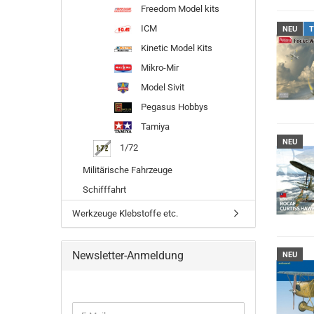
Freedom Model kits
ICM
NEU
T
Kinetic Model Kits
Mikro-Mir
Model Sivit
Pegasus Hobbys
Tamiya
NEU
1/72
Militärische Fahrzeuge
Schifffahrt
Werkzeuge Klebstoffe etc.
Newsletter-Anmeldung
NEU
WEITER