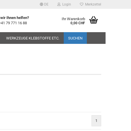
DE
Login
Merkzettel
wir Ihnen helfen?
Ihr Warenkorb
+41 79 771 16 88
0,00 CHF
WERKZEUGE KLEBSTOFFE ETC.
SUCHEN
1