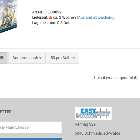
Art.Nr.: HE-80892
Lieferzeit:
ca. 2 Wochen
(Ausland abweichend)
Lagerbestand: 0 Stück
Sortieren nach
pro Seite
Sortieren nach
50 pro Seite
1
bis
6
(von insgesamt
6
)
ETTER
Rehhag 329
5046 Schmiedrued-Walde