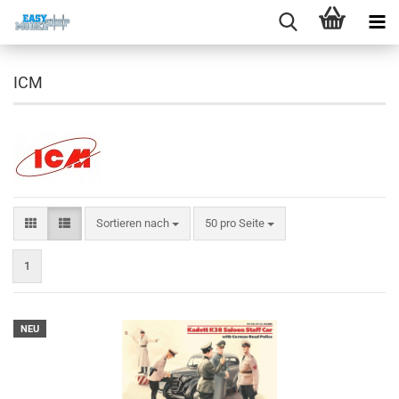
ICM
Sortieren nach
pro Seite
Sortieren nach
50 pro Seite
1
NEU