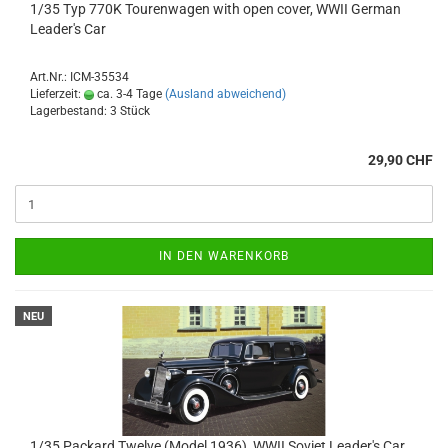
1/35 Typ 770K Tourenwagen with open cover, WWII German
Leader's Car
Art.Nr.: ICM-35534
Lieferzeit:
ca. 3-4 Tage
(Ausland abweichend)
Lagerbestand: 3 Stück
29,90 CHF
IN DEN WARENKORB
NEU
1/35 Packard Twelve (Model 1936), WWII Soviet Leader's Car