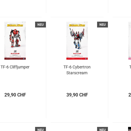
NEU
NEU
TF-6 Cliffjumper
TF-6 Cybertron
Starscream
29,90 CHF
39,90 CHF
2
NEU
NEU