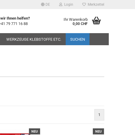
DE
Login
Merkzettel
wir Ihnen helfen?
Ihr Warenkorb
+41 79 771 16 88
0,00 CHF
WERKZEUGE KLEBSTOFFE ETC.
SUCHEN
1
NEU
NEU