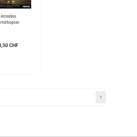
Atreides
rnithopter
8,50 CHF
1
)