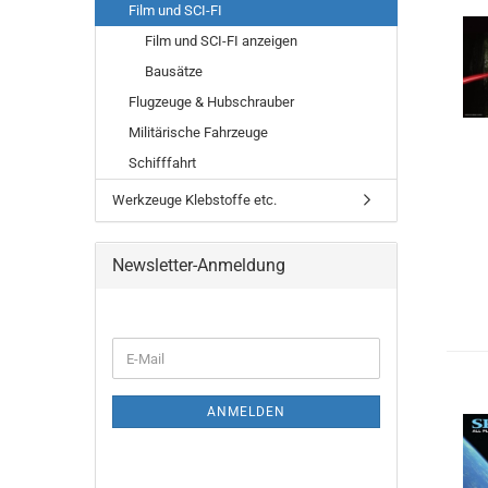
Film und SCI-FI
Film und SCI-FI anzeigen
Bausätze
Flugzeuge & Hubschrauber
Militärische Fahrzeuge
Schifffahrt
Werkzeuge Klebstoffe etc.
Newsletter-Anmeldung
WEITER
E-
ZUR
Mail
NEWSLETTER-
ANMELDUNG
ANMELDEN