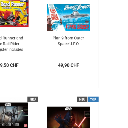
d Runner and
Plan 9 from Outer
e Rail Rider
Space U.F.O
ster includes
-painter figure
ap together)
9,50 CHF
49,90 CHF
NEU
NEU
TOP