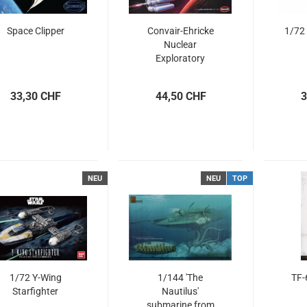
Space Clipper
Convair-Ehricke
1/72 
Nuclear
Exploratory
spacecraft
33,30 CHF
44,50 CHF
3
NEU
NEU
TOP
1/72 Y-Wing
1/144 'The
TF-
Starfighter
Nautilus'
submarine from