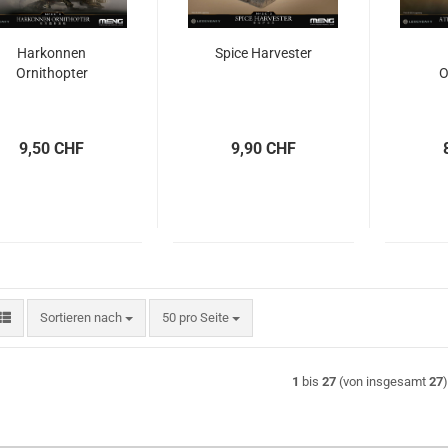
Harkonnen
Spice Harvester
Ornithopter
O
9,50 CHF
9,90 CHF
Sortieren nach
pro Seite
Sortieren nach
50 pro Seite
1
bis
27
(von insgesamt
27