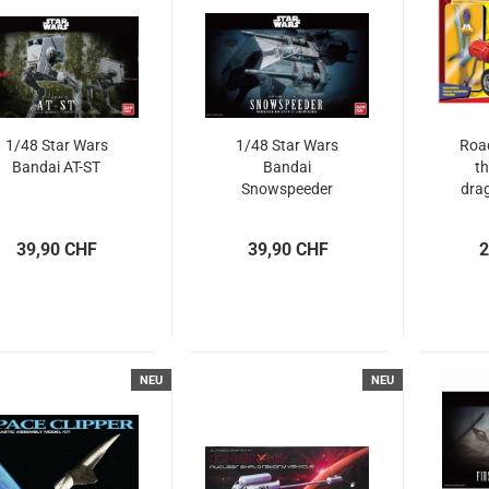
1/48 Star Wars
1/48 Star Wars
Roa
Bandai AT-ST
Bandai
th
Snowspeeder
drag
fully
(sn
39,90 CHF
39,90 CHF
2
NEU
NEU