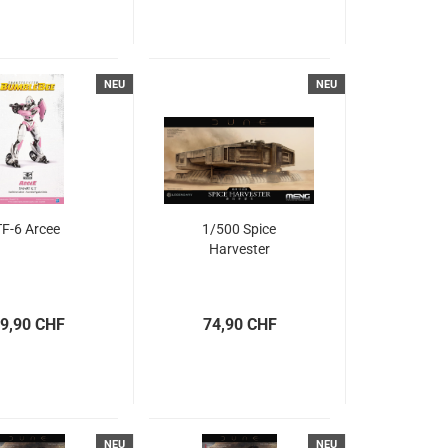
NEU
NEU
TF-6 Arcee
1/500 Spice
Harvester
9,90 CHF
74,90 CHF
NEU
NEU