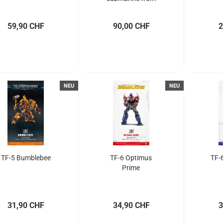
the Jules Verne
classic novel
59,90 CHF
90,00 CHF
2
'20,000 Leagues
Under The Sea'
NEU
NEU
TF-5 Bumblebee
TF-6 Optimus
TF-
Prime
31,90 CHF
34,90 CHF
3