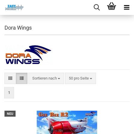
Dora Wings
Sortieren nach
pro Seite
Sortieren nach
50 pro Seite
1
NEU