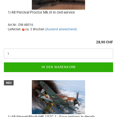
1/48 Percival Proctor Mk.III in civil service
Art.Nr.: DW-48016
Lieferzeit:
ca. 2 Wochen
(Ausland abweichend)
28,90 CHF
IN DEN WARENKORB
NEU
1/48 Marcel-Bloch MB.152C.1 - Four options in decals