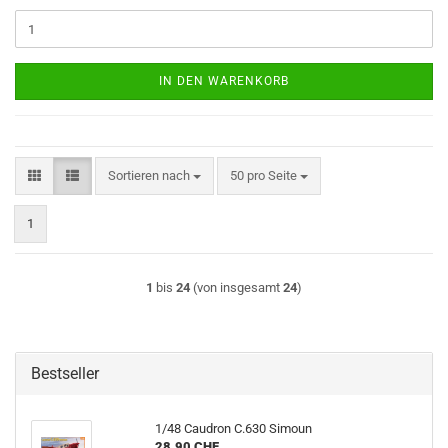
IN DEN WARENKORB
Sortieren nach
pro Seite
Sortieren nach
50 pro Seite
1
1
bis
24
(von insgesamt
24
)
Bestseller
1/48 Caudron C.630 Simoun
28,90 CHF